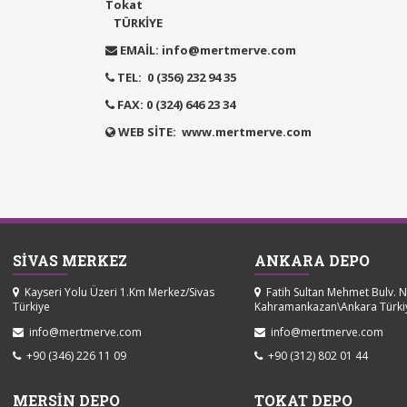
Tokat
TÜRKİYE
EMAİL: info@mertmerve.com
TEL: 0 (356) 232 94 35
FAX: 0 (324) 646 23 34
WEB SİTE: www.mertmerve.com
SİVAS MERKEZ
ANKARA DEPO
Kayseri Yolu Üzeri 1.Km Merkez/Sivas
Fatih Sultan Mehmet Bulv. 
Türkiye
Kahramankazan\Ankara Türki
info@mertmerve.com
info@mertmerve.com
+90 (346) 226 11 09
+90 (312) 802 01 44
MERSİN DEPO
TOKAT DEPO