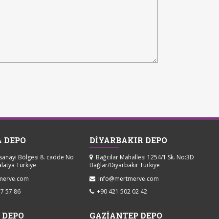
 DEPO
DİYARBAKIR DEPO
sanayi Bölgesi 8. cadde No
Bağcılar Mahallesi 1254/1 Sk. No:3D
alatya Türkiye
Bağlar/Diyarbakır Türkiye
merve.com
info@mertmerve.com
7 57 86
+90 421 502 02 42
 DEPO
GAZİANTEP DEPO