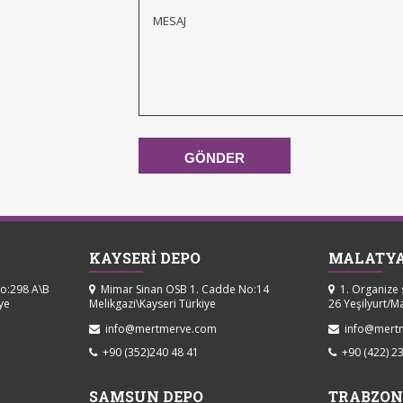
KAYSERİ DEPO
MALATYA
No:298 A\B
Mimar Sinan OSB 1. Cadde No:14
1. Organize 
ye
Melikgazi\Kayseri Türkiye
26 Yeşilyurt/M
info@mertmerve.com
info@mert
+90 (352)240 48 41
+90 (422) 23
SAMSUN DEPO
TRABZON