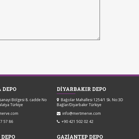
 DEPO
DİYARBAKIR DEPO
sanayi Bölgesi 8. cadde No
Bağcılar Mahallesi 1254/1 Sk. No:3D
alatya Türkiye
Bağlar/Diyarbakır Türkiye
merve.com
info@mertmerve.com
7 57 86
+90 421 502 02 42
 DEPO
GAZİANTEP DEPO