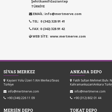
Şehitkamil\Gaziantep
TÜRKİYE
EMAİL: info@mertmerve.com
TEL: 0 (342) 328 91 41
FAX: 0 (342) 328 91 42
WEB SİTE: www.mertmerve.com
SİVAS MERKEZ
ANKARA DEPO
Kayseri Yolu Üzeri 1.Km Merkez/Sivas
Fatih Sultan Mehmet Bulv. 
Türkiye
Kahramankazan\Ankara Türki
info@mertmerve.com
info@mertmerve.com
+90 (346) 226 11 09
+90 (312) 802 01 44
MERSİN DEPO
TOKAT DEPO