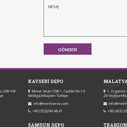
KAYSERİ DEPO
MALATYA
No:298 A\B
Mimar Sinan OSB 1. Cadde No:14
1. Organize 
ye
Melikgazi\Kayseri Türkiye
26 Yeşilyurt/M
info@mertmerve.com
info@mert
+90 (352)240 48 41
+90 (422) 23
SAMSUN DEPO
TRABZON